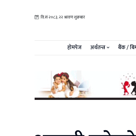
वि.सं २०८३, २२ श्रावण शुक्रबार
होमपेज
अर्थतन्त्र
बैंक / बि