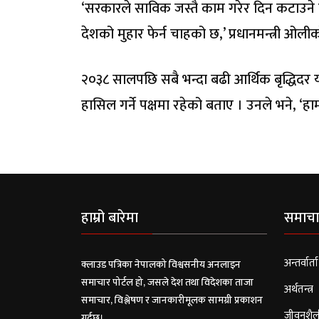
‘सरकारले साविक जस्तै काम गरेर दिन कटाउने हैन
देशको मुहार फेर्न चाहको छ,’ प्रधानमन्त्री ओल
२०३८ सालपछि सबै भन्दा बढी आर्थिक बृद्धिदर 
हासिल गर्ने पक्षमा रहेको बताए । उनले भने, ‘हामी 
हाम्रो बारेमा
समाचा
अन्तर्वार्ता
क्लाउड पत्रिका नेपालको विश्वसनीय अनलाइन
समाचार पोर्टल हो, जसले देश तथा विदेशका ताजा
अर्थतन्त्र
समाचार, विश्लेषण र जानकारीमूलक सामग्री प्रकाशन
जीवनशैल
गर्दछ।