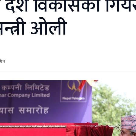
 देश विकासको गिय
न्त्री ओली
शित