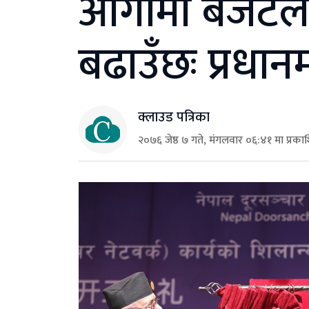
आगामी बजेटले
बढाउँछः प्रधानम
क्लाउड पत्रिका
२०७६ जेष्ठ ७ गते, मंगलवार ०६:४१ मा प्रका