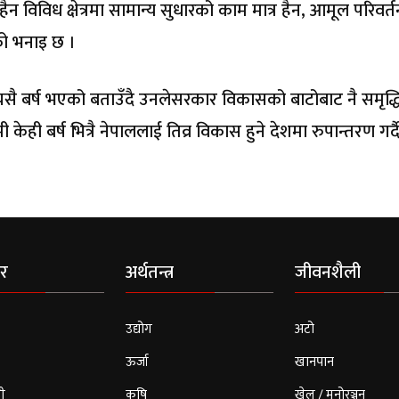
 विविध क्षेत्रमा सामान्य सुधारको काम मात्र हैन, आमूल परिवर्त
ीको भनाइ छ ।
यसै बर्ष भएको बताउँदै उनलेसरकार विकासको बाटोबाट नै समृद्ध
केही बर्ष भित्रै नेपाललाई तिव्र विकास हुने देशमा रुपान्तरण गर्दै
र
अर्थतन्त्र
जीवनशैली
उद्योग
अटो
ऊर्जा
खानपान
ी
कृषि
खेल / मनोरञ्जन