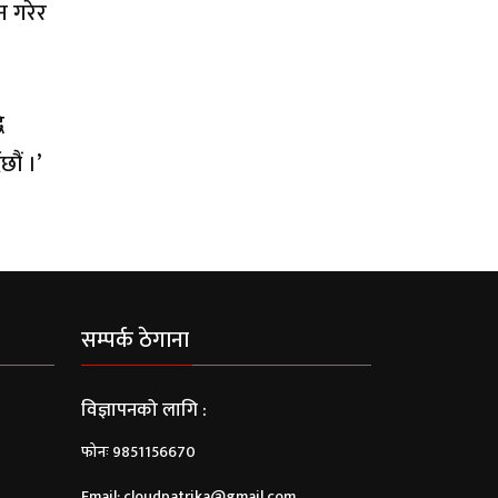
न गरेर
ि
छौं ।’
सम्पर्क ठेगाना
विज्ञापनको लागि :
फोनः 9851156670
Email:
cloudpatrika@gmail.com