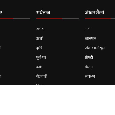
र
अर्थतन्त्र
जीवनशैली
उद्योग
अटो
ऊर्जा
खानपान
ी
कृषि
खेल / मनोरञ्जन
पूर्वाधार
प्रोपटी
बजेट
फेसन
ा
रोजगारी
स्वास्थ्य
शिक्षा