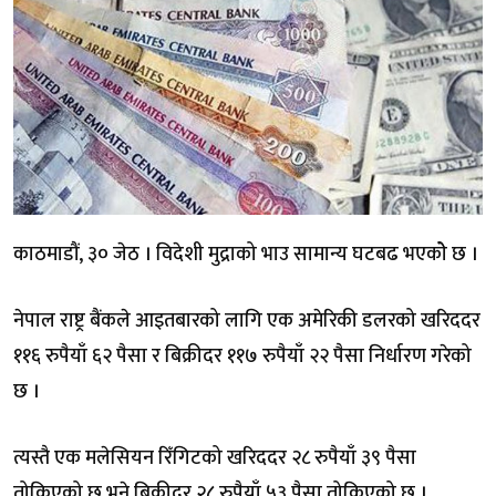
काठमाडौं, ३० जेठ । विदेशी मुद्राको भाउ सामान्य घटबढ भएकोे छ ।
नेपाल राष्ट्र बैंकले आइतबारको लागि एक अमेरिकी डलरको खरिददर
११६ रुपैयाँ ६२ पैसा र बिक्रीदर ११७ रुपैयाँ २२ पैसा निर्धारण गरेको
छ ।
त्यस्तै एक मलेसियन रिँगिटको खरिददर २८ रुपैयाँ ३९ पैसा
तोकिएको छ भने बिक्रीदर २८ रुपैयाँ ५३ पैसा तोकिएको छ ।