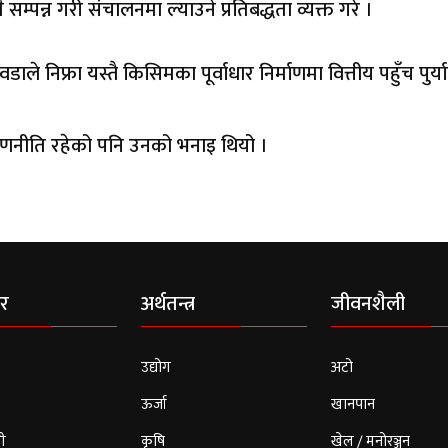
ै सम्पन्न गरी संचालनमा ल्याउने प्रतिबद्धता व्यक्त गरे ।
ले निफ्रा यस्तै किसिमका पूर्वाधार निर्माणमा वित्तीय पहुँच पुर्य
 रणनीति रहेको पनि उनको भनाइ थियो ।
र
अर्थतन्त्र
जीवनशैली
उद्योग
अटो
ऊर्जा
खानपान
ी
कृषि
खेल / मनोरञ्जन