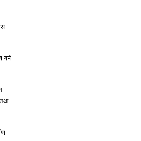
यस
 गर्न
न
 तथा
माण