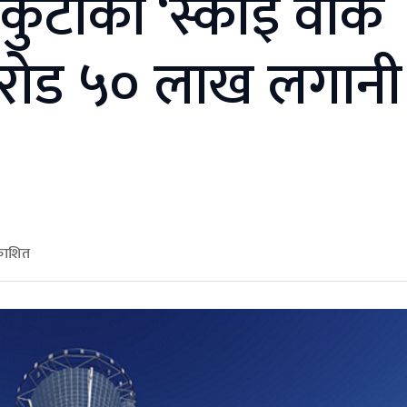
कुटाको ‘स्काई वाक
रोड ५० लाख लगानी
रकाशित