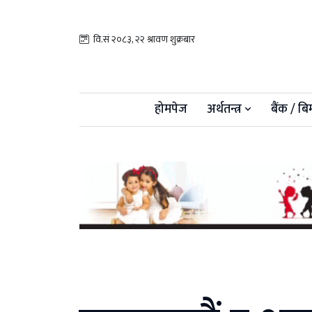
वि.सं २०८३, २२ श्रावण शुक्रबार
होमपेज
अर्थतन्त्र
बैंक / बि