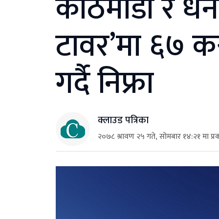
काठमाडौं र धन
टावर’मा ६७ क
गर्दै निफ्रा
क्लाउड पत्रिका
२०७८ श्रावण २५ गते, सोमबार १४:२१ मा प्