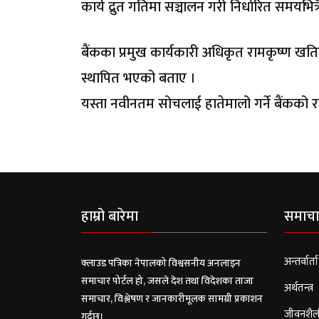
कार्य द्रुत गतिमा सञ्चालन गरी निर्धारित समयभित्र
बैंकका प्रमुख कार्यकारी अधिकृत रामकृष्ण खतिवडा
स्थापित भएको बताए ।
यस्ता नवीनतम सोचलाई हातेमालो गर्ने बैंकको
हाम्रो बारेमा
समाचा
अन्तर्वार्ता
क्लाउड पत्रिका नेपालको विश्वसनीय अनलाइन
समाचार पोर्टल हो, जसले देश तथा विदेशका ताजा
अर्थतन्त्र
समाचार, विश्लेषण र जानकारीमूलक सामग्री प्रकाशन
जीवनशैल
गर्दछ।