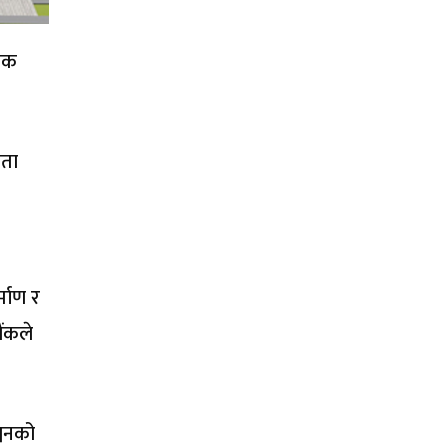
वाक
ौता
्माण र
ैंकले
्जनको