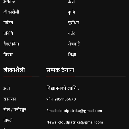
अर्थतन्त्र
ऊर्जा
जीवनशैली
कृषि
पर्यटन
पूर्वाधार
प्रविधि
बजेट
बैंक/ बिमा
रोजगारी
विचार
शिक्षा
जीवनशैली
सम्पर्क ठेगाना
विज्ञापनको लागि :
अटो
खानपान
फोनः 9851156670
खेल / मनोरञ्जन
Email:
cloudpatrika@gmail.com
प्रोपटी
News:
cloudpatrika@gmail.com