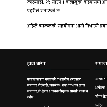
काठमाडौं, २५ साउन । बालाजुको बाइपासमा 
प्रहरीले जनाएको छ ।
अहिले दमकलको सहयोगमा आगो निभाउने प्रया
हाम्रो बारेमा
समाचा
अन्तर्वार्ता
क्लाउड पत्रिका नेपालको विश्वसनीय अनलाइन
समाचार पोर्टल हो, जसले देश तथा विदेशका ताजा
अर्थतन्त्र
समाचार, विश्लेषण र जानकारीमूलक सामग्री प्रकाशन
जीवनशैल
गर्दछ।
पर्यटन