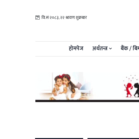
वि.सं २०८३, २२ श्रावण शुक्रबार
होमपेज
अर्थतन्त्र
बैंक / बि