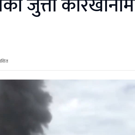
को जुत्ता कारखानाम
काशित