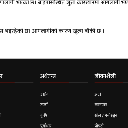
आगालागी भएको छ। बाइपासस्थित जुत्ता कारखानमा आगलागी भ
स भइरहेको छ। आगलागीको कारण खुल्न बाँकी छ ।
र
अर्थतन्त्र
जीवनशैली
उद्योग
अटो
ऊर्जा
खानपान
ी
कृषि
खेल / मनोरञ्जन
पूर्वाधार
प्रोपटी