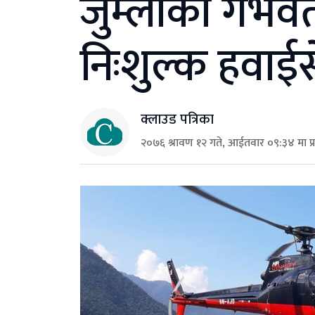
जुम्लाका गर्भव
निःशुल्क हवाईस
क्लाउड पत्रिका
२०७६ श्रावण १२ गते, आईतवार ०९:३४ मा प