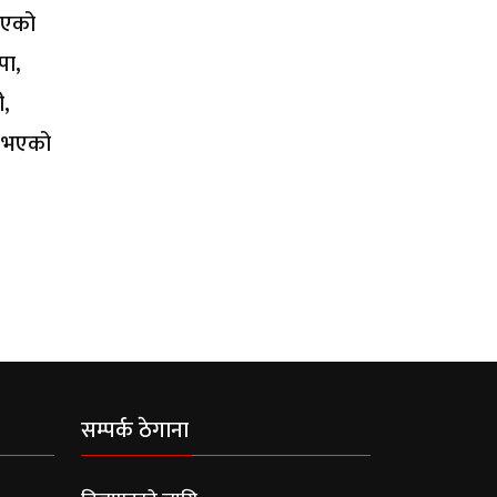
नाएको
पा,
ी,
गू भएको
सम्पर्क ठेगाना