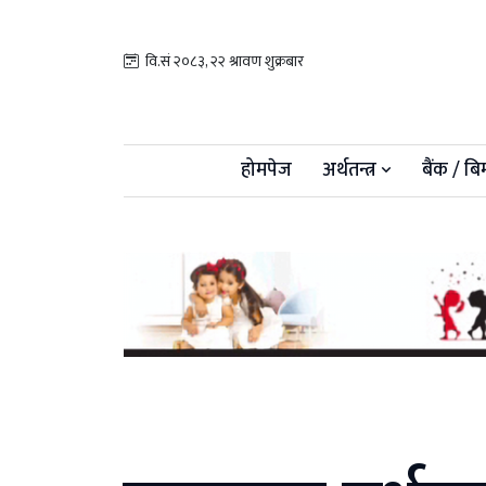
वि.सं २०८३, २२ श्रावण शुक्रबार
होमपेज
अर्थतन्त्र
बैंक / बि