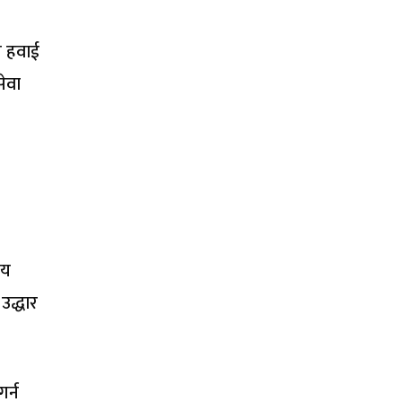
गि हवाई
सेवा
ीय
उद्धार
र्न