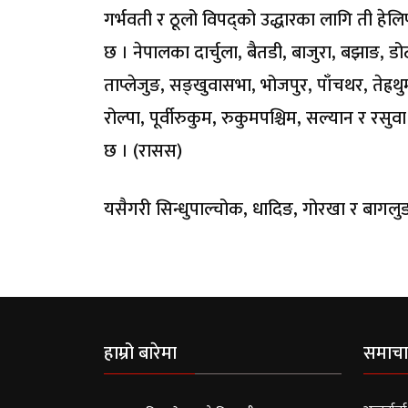
गर्भवती र ठूलो विपद्को उद्धारका लागि ती हेलिप
छ । नेपालका दार्चुला, बैतडी, बाजुरा, बझाङ, डो
ताप्लेजुङ, सङ्खुवासभा, भोजपुर, पाँचथर, तेह्रथु
रोल्पा, पूर्वीरुकुम, रुकुमपश्चिम, सल्यान र रस
छ । (रासस)
यसैगरी सिन्धुपाल्चोक, धादिङ, गोरखा र बागल
हाम्रो बारेमा
समाचा