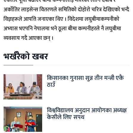
एकतिर पूँजी बढाएर बीमा कम्पनीलाई मर्जरका लागि दबाब र
अर्कोतिर लाइसेन्स वितरणले समितिको दोहोरो चरित्र देखिएको भन्दै
विज्ञहरूले आपत्ति जनाएका थिए । विदेशमा लघुबीमाकम्पनीको
अभ्यास भएपनि नेपालमा भने ठूला बीमा कम्पनीहरले नै लघुबीमा
व्यवसाय गदै आएका छन् ।
भर्खरैको खबर
किसानका गुनासा सुन्न तीन मन्त्री एकै
ठाउँ
विश्वविद्यालय अनुदान आयोगका अध्यक्ष
केसीले लिए सपथ