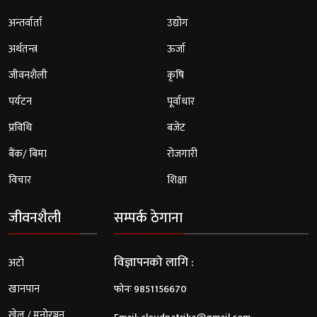
अन्तर्वार्ता
उद्योग
अर्थतन्त्र
ऊर्जा
जीवनशैली
कृषि
पर्यटन
पूर्वाधार
प्रविधि
बजेट
बैंक/ बिमा
रोजगारी
विचार
शिक्षा
जीवनशैली
सम्पर्क ठेगाना
विज्ञापनको लागि :
अटो
खानपान
फोनः 9851156670
खेल / मनोरञ्जन