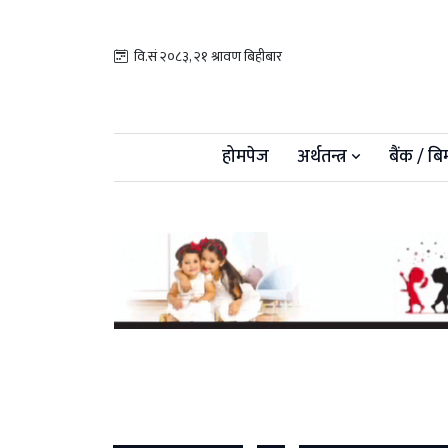
वि.सं २०८३, २१ श्रावण बिहीबार
होमपेज
अर्थतन्त्र
बैंक / बि