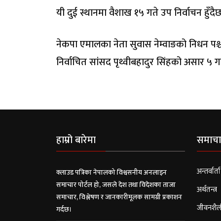
यी दुई स्थानमा वैशाख १५ गते उप निर्वाचन हुँदै
नेकपा एमालका नेता सुवास नेम्वाङको निधन पश्
निर्वाचित सांसद पृथ्वीबहादुर सिंहको असार ५
हाम्रो बारेमा
समाचा
अन्तर्वार्ता
क्लाउड पत्रिका नेपालको विश्वसनीय अनलाइन
समाचार पोर्टल हो, जसले देश तथा विदेशका ताजा
अर्थतन्त्र
समाचार, विश्लेषण र जानकारीमूलक सामग्री प्रकाशन
जीवनशैल
गर्दछ।