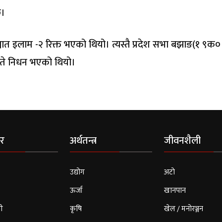
छ।
चात इलाम -२ रिक्त भएको थियो। त्यस्तै प्रदेश सभा बझाङ(१ ९क०
 गते निधन भएको थियो।
र
अर्थतन्त्र
जीवनशैली
उद्योग
अटो
ऊर्जा
खानपान
ी
कृषि
खेल / मनोरञ्जन