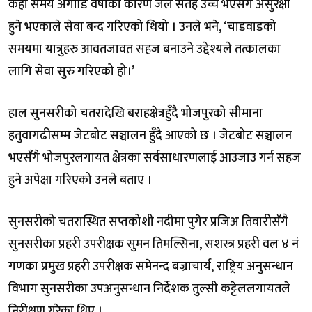
केही समय अगाडि वर्षाका कारण जल सतह उच्च भएसँगै असुरक्षा
हुने भएकाले सेवा बन्द गरिएको थियो । उनले भने, ‘चाडवाडको
समयमा यात्रुहरु आवतजावत सहज बनाउने उद्देश्यले तत्कालका
लागि सेवा सुरु गरिएको हो।’
हाल सुनसरीको चतरादेखि बराहक्षेत्रहुँदै भोजपुरको सीमाना
हतुवागढीसम्म जेटबोट सञ्चालन हुँदै आएको छ । जेटबोट सञ्चालन
भएसँगै भोजपुरलगायत क्षेत्रका सर्वसाधारणलाई आउजाउ गर्न सहज
हुने अपेक्षा गरिएको उनले बताए ।
सुनसरीको चतरास्थित सप्तकोशी नदीमा पुगेर प्रजिअ तिवारीसँगै
सुनसरीका प्रहरी उपरीक्षक सुमन तिमल्सिना, सशस्त्र प्रहरी वल ४ नं
गणका प्रमुख प्रहरी उपरीक्षक समेनन्द बज्राचार्य, राष्ट्रिय अनुसन्धान
विभाग सुनसरीका उपअनुसन्धान निर्देशक तुल्सी कट्टेललगायतले
निरीक्षण गरेका थिए ।