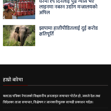
घरमा १५ दिनलाई पुग्ने ग्यास भए
लाइनमा नबस्न उद्योग मन्त्रालयको
अपिल
झापामा हात्तीपीडितलाई दुई करोड
क्षतिपूर्ति
हाम्रो बारेमा
क्लाउड पत्रिका नेपालको विश्वसनीय अनलाइन समाचार पोर्टल हो, जसले देश तथा
विदेशका ताजा समाचार, विश्लेषण र जानकारीमूलक सामग्री प्रकाशन गर्दछ।