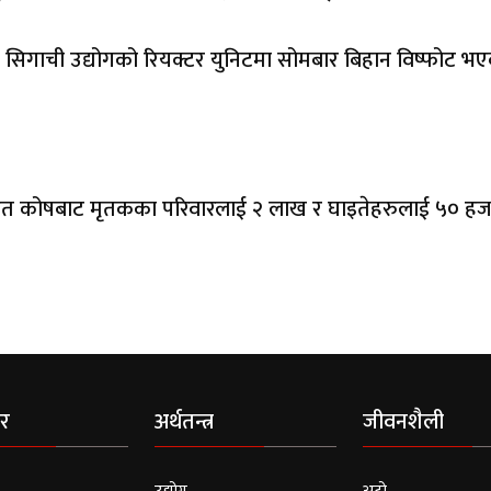
को सिगाची उद्योगको रियक्टर युनिटमा सोमबार बिहान विष्फोट भ
न्त्री राहत कोषबाट मृतकका परिवारलाई २ लाख र घाइतेहरुलाई ५० ह
र
अर्थतन्त्र
जीवनशैली