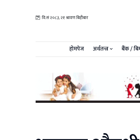
वि.सं २०८३, २१ श्रावण बिहीबार
होमपेज
अर्थतन्त्र
बैंक / बि