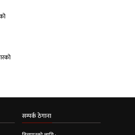
एको
जारको
सम्पर्क ठेगाना
विज्ञापनको लागि :