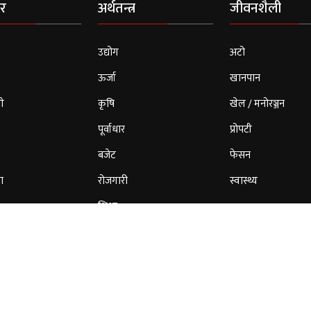
र
अर्थतन्त्र
जीवनशैली
उद्योग
अटो
ऊर्जा
खानपान
ी
कृषि
खेल / मनोरञ्जन
पूर्वाधार
प्रोपटी
बजेट
फेसन
ा
रोजगारी
स्वास्थ्य
शिक्षा
© 2026 Cloud Patrika. All Rights Reserved.