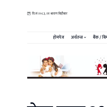
वि.सं २०८३, २१ श्रावण बिहीबार
होमपेज
अर्थतन्त्र
बैंक / बि