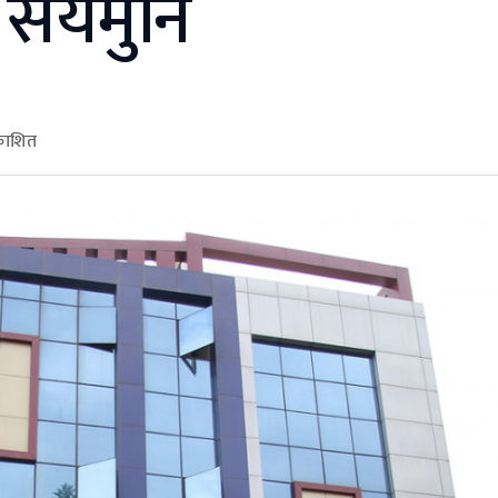
 सयमुनि
रकाशित