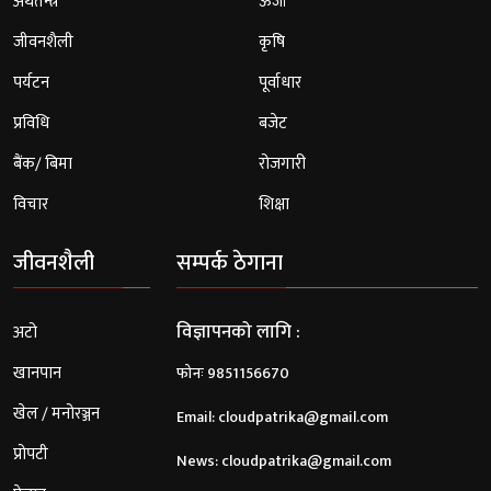
अर्थतन्त्र
ऊर्जा
जीवनशैली
कृषि
पर्यटन
पूर्वाधार
प्रविधि
बजेट
बैंक/ बिमा
रोजगारी
विचार
शिक्षा
जीवनशैली
सम्पर्क ठेगाना
विज्ञापनको लागि :
अटो
खानपान
फोनः 9851156670
खेल / मनोरञ्जन
Email:
cloudpatrika@gmail.com
प्रोपटी
News:
cloudpatrika@gmail.com