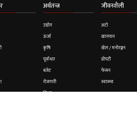
र
अर्थतन्त्र
जीवनशैली
उद्योग
अटो
ऊर्जा
खानपान
ी
कृषि
खेल / मनोरञ्जन
पूर्वाधार
प्रोपटी
बजेट
फेसन
ा
रोजगारी
स्वास्थ्य
शिक्षा
© 2026 Cloud Patrika. All Rights Reserved.