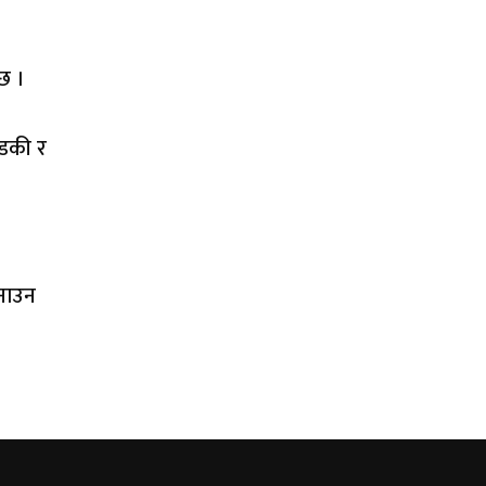
 छ ।
ण्डकी र
पनाउन