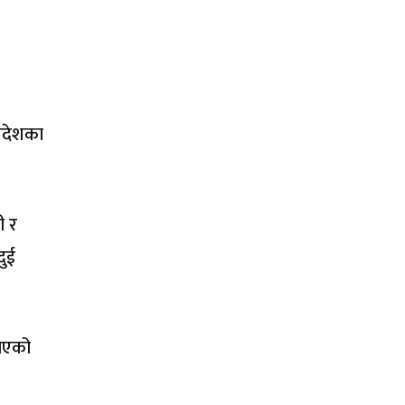
्रदेशका
ी र
दुई
नाएको