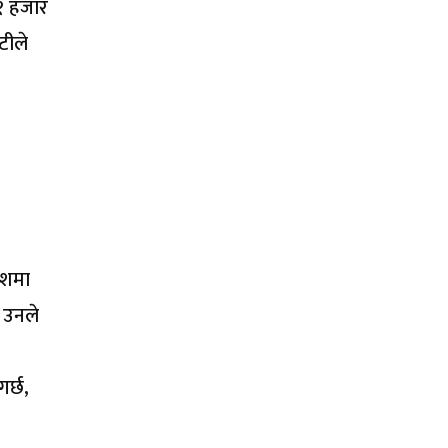
१ हजार
टीले
देशमा
। उनले
गर्छ,