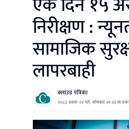
एकै दिन १५ अस
निरीक्षण : न्यू
सामाजिक सुरक्ष
लापरबाही
क्लाउड पत्रिका
२०८३ असार २२ गते, सोमबार २१:२३ मा प्रक