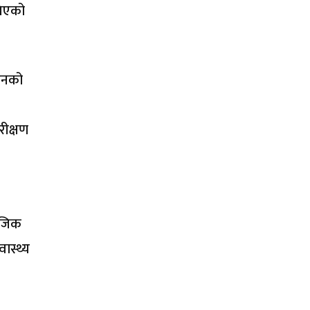
खिएको
 ऐनको
रीक्षण
माजिक
ास्थ्य