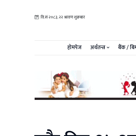
वि.सं २०८३, २२ श्रावण शुक्रबार
होमपेज
अर्थतन्त्र
बैंक / बि