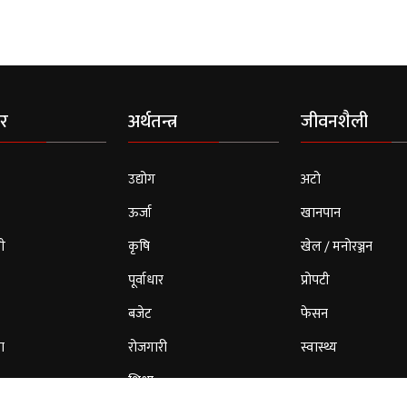
र
अर्थतन्त्र
जीवनशैली
उद्योग
अटो
ऊर्जा
खानपान
ी
कृषि
खेल / मनोरञ्जन
पूर्वाधार
प्रोपटी
बजेट
फेसन
ा
रोजगारी
स्वास्थ्य
शिक्षा