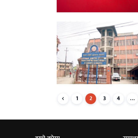
1
2
3
4
…