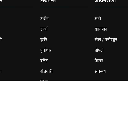
र
अर्थतन्त्र
जीवनशैली
उद्योग
अटो
ऊर्जा
खानपान
ी
कृषि
खेल / मनोरञ्जन
पूर्वाधार
प्रोपटी
बजेट
फेसन
ा
रोजगारी
स्वास्थ्य
शिक्षा
© 2026 Cloud Patrika. All Rights Reserved.