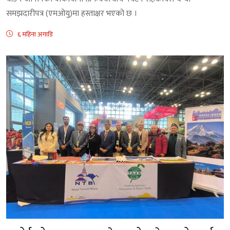
समझदारीपत्र (एमओयु)मा हस्ताक्षर भएको छ ।
६ महिना अगाडि