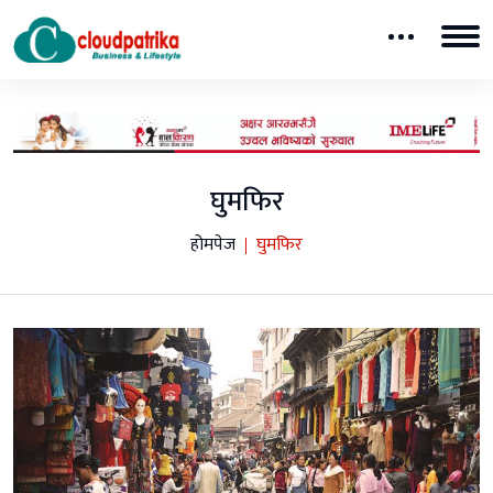
घुमफिर
होमपेज
घुमफिर