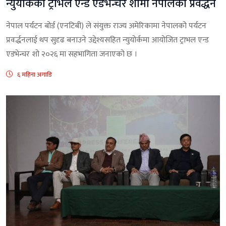
न्युयोर्कको ट्राभल एन्ड एडभेन्चर शोमा नेपालको प्रवर्द्धन
नेपाल पर्यटन बोर्ड (एनटिबी) ले संयुक्त राज्य अमेरिकामा नेपालको पर्यटन
प्रवर्द्धनलाई थप सुदृढ बनाउने उद्देश्यसहित न्युयोर्कमा आयोजित ट्राभल एन्ड
एडभेन्चर शो २०२६ मा सहभागिता जनाएको छ ।
६ महिना अगाडि