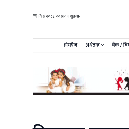
वि.सं २०८३, २२ श्रावण शुक्रबार
होमपेज
अर्थतन्त्र
बैंक / बि