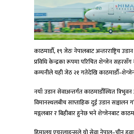
काठमाडौँ, १९ जेठः नेपालबाट अन्तरराष्ट्रिय उ
प्रविधि केन्द्रका रूपमा परिचित शेन्जेन सहरसँग
कम्पनीले यही जेठ २१ गतेदेखि काठमाडौँ–शेन्जे
नयाँ उडान सेवाअन्तर्गत काठमाडौँस्थित त्रिभुवन 
विमानस्थलबीच साप्ताहिक दुई उडान सञ्चालन गर
मङ्गलबार र बिहीबार हुनेछ भने शेन्जेनबाट काठमा
हिमालय एयरलाइन्सले यो सेवा नेपाल–चीन हवाई स