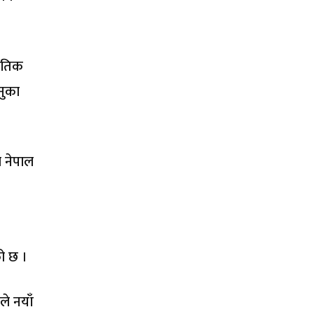
नीतिक
नुका
े नेपाल
को छ ।
ले नयाँ