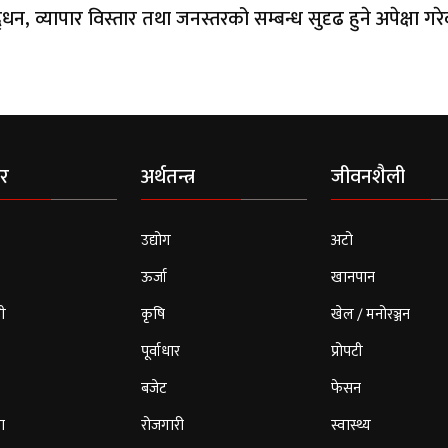
्धन, व्यापार विस्तार तथा जनस्तरको सम्बन्ध सुदृढ हुने अपेक्षा गर
र
अर्थतन्त्र
जीवनशैली
उद्योग
अटो
ऊर्जा
खानपान
ी
कृषि
खेल / मनोरञ्जन
पूर्वाधार
प्रोपटी
बजेट
फेसन
ा
रोजगारी
स्वास्थ्य