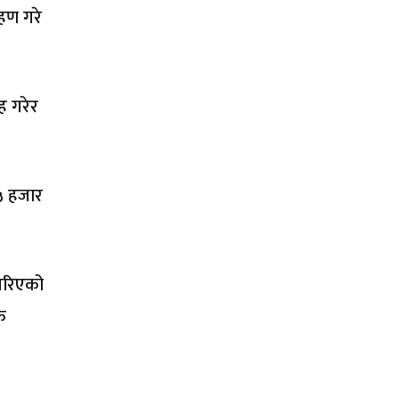
हण गरे
ह गरेर
५ हजार
 गरिएको
क