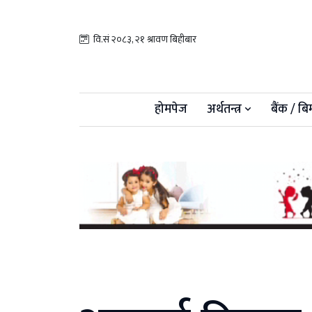
वि.सं २०८३, २१ श्रावण बिहीबार
होमपेज
अर्थतन्त्र
बैंक / बि