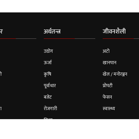
र
अर्थतन्त्र
जीवनशैली
उद्योग
अटो
ऊर्जा
खानपान
ी
कृषि
खेल / मनोरञ्जन
पूर्वाधार
प्रोपटी
बजेट
फेसन
ा
रोजगारी
स्वास्थ्य
शिक्षा