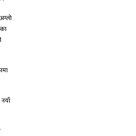
अग्लो
सका
ो
ूपमा
 नयाँ
स