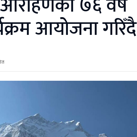
ाल आरोहणको ७६ वर्ष
र्यक्रम आयोजना गरिँदै
शित