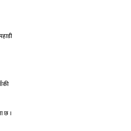
पहाडी
ाँकी
ना छ ।