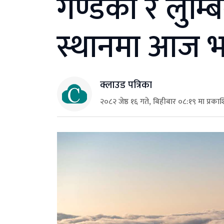
गण्डकी र लुम्बि
स्थानमा आज भा
क्लाउड पत्रिका
२०८२ जेष्ठ १६ गते, बिहीबार ०८:१९ मा प्रका