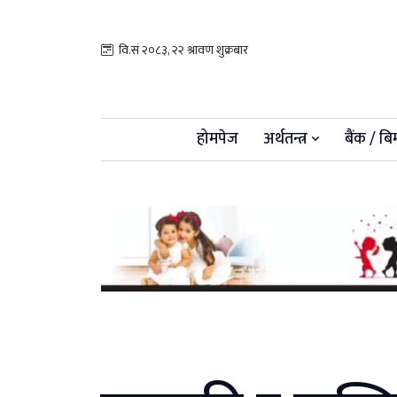
वि.सं २०८३, २२ श्रावण शुक्रबार
होमपेज
अर्थतन्त्र
बैंक / बि