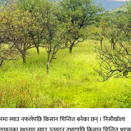
टनमा स्याउ नफलेपछि किसान चिन्तित बनेका छन् । निसीखोला
गायतका स्थानमा स्याउ उत्पादन नभएपछि किसान चिन्तित भएका 