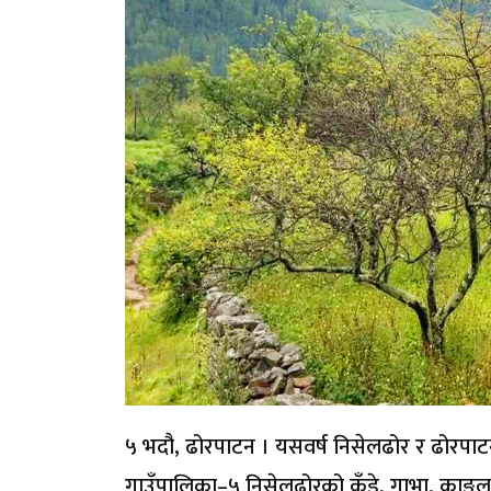
५ भदौ, ढोरपाटन । यसवर्ष निसेलढोर र ढोरपा
गाउँपालिका–५ निसेलढोरको कुँडे, गाभा, काङल