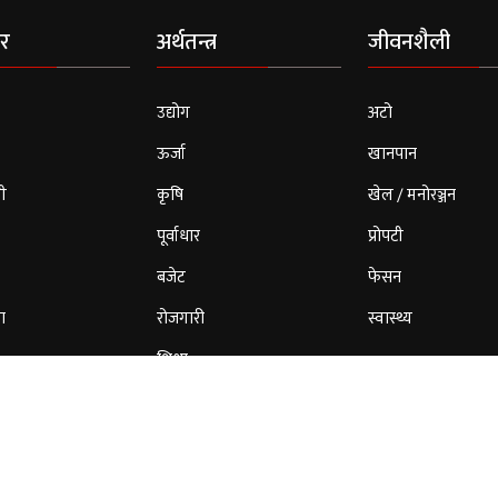
र
अर्थतन्त्र
जीवनशैली
उद्योग
अटो
ऊर्जा
खानपान
ी
कृषि
खेल / मनोरञ्जन
पूर्वाधार
प्रोपटी
बजेट
फेसन
ा
रोजगारी
स्वास्थ्य
शिक्षा