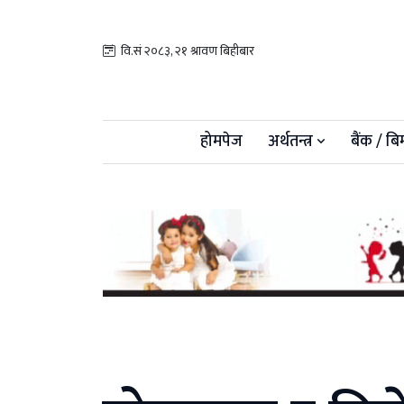
वि.सं २०८३, २१ श्रावण बिहीबार
होमपेज
अर्थतन्त्र
बैंक / बि