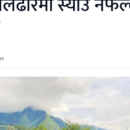
ेलढोरमा स्याउ नफल्
त
शित