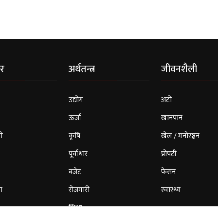
र
अर्थतन्त्र
जीवनशैली
उद्योग
अटो
ऊर्जा
खानपान
ी
कृषि
खेल / मनोरञ्जन
पूर्वाधार
प्रोपटी
बजेट
फेसन
ा
रोजगारी
स्वास्थ्य
शिक्षा