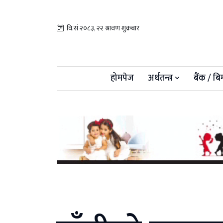
वि.सं २०८३, २२ श्रावण शुक्रबार
होमपेज
अर्थतन्त्र
बैंक / बि