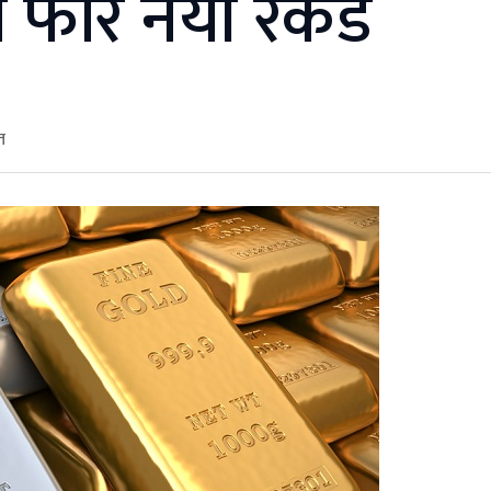
 फेरि नयाँ रेकर्ड
त