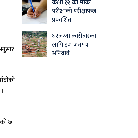
कक्षा १२ को मौका
परीक्षाको परीक्षाफल
प्रकाशित
घरजग्गा कारोबारका
लागि इजाजतपत्र
 अनुसार
अनिवार्य
चाँदीको
 ।
उ
केको छ