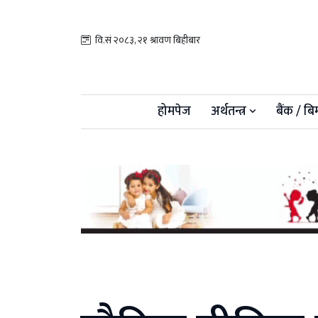
वि.सं २०८३, २१ श्रावण बिहीबार
होमपेज
अर्थतन्त्र
बैंक / बि