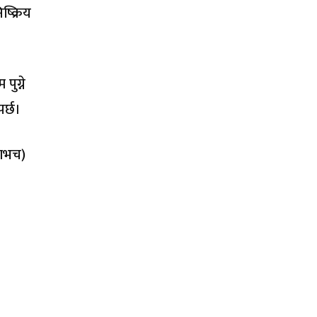
्क्रिय
पुग्ने
र्छ।
ााभच)