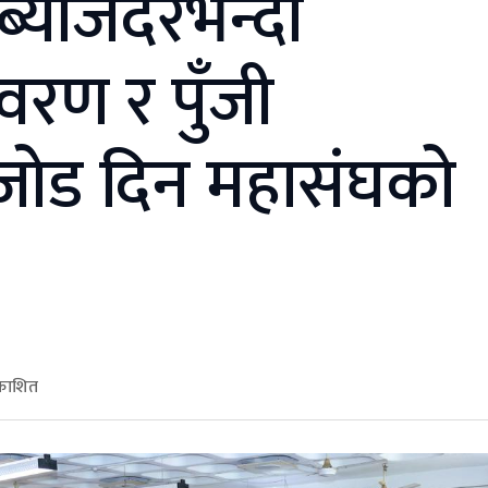
 ब्याजदरभन्दा
रण र पुँजी
जोड दिन महासंघको
रकाशित