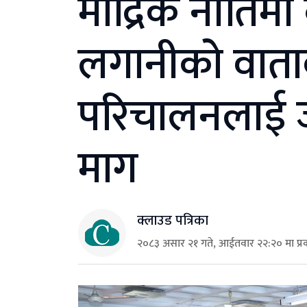
मौद्रिक नीतिमा
लगानीको वाताव
परिचालनलाई 
माग
क्लाउड पत्रिका
२०८३ असार २१ गते, आईतवार २२:२० मा प्