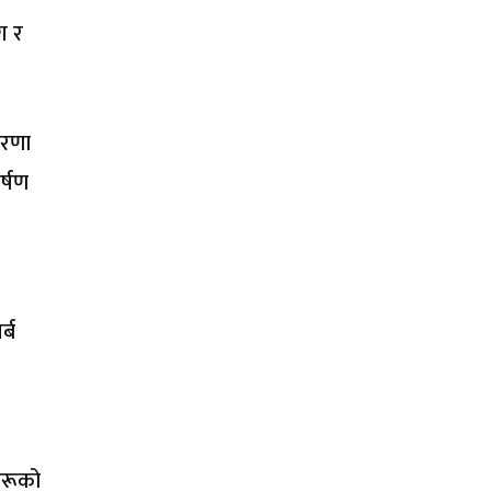
ग र
ारणा
र्षण
्ब
कहरूको