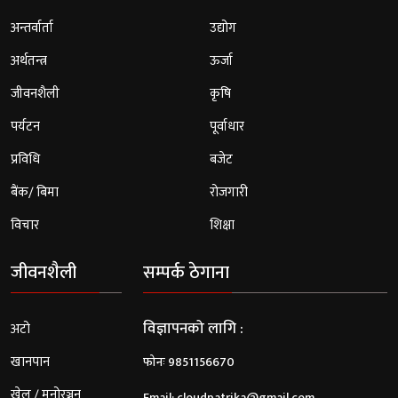
अन्तर्वार्ता
उद्योग
अर्थतन्त्र
ऊर्जा
जीवनशैली
कृषि
पर्यटन
पूर्वाधार
प्रविधि
बजेट
बैंक/ बिमा
रोजगारी
विचार
शिक्षा
जीवनशैली
सम्पर्क ठेगाना
विज्ञापनको लागि :
अटो
खानपान
फोनः 9851156670
खेल / मनोरञ्जन
Email:
cloudpatrika@gmail.com