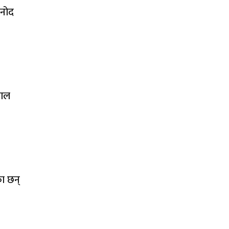
िनोद
हाल
का छन्