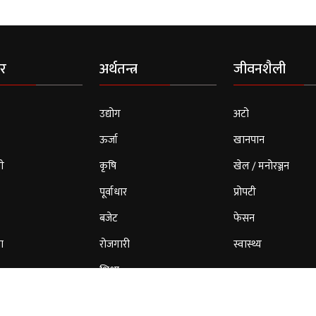
र
अर्थतन्त्र
जीवनशैली
उद्योग
अटो
ऊर्जा
खानपान
ी
कृषि
खेल / मनोरञ्जन
पूर्वाधार
प्रोपटी
बजेट
फेसन
ा
रोजगारी
स्वास्थ्य
शिक्षा