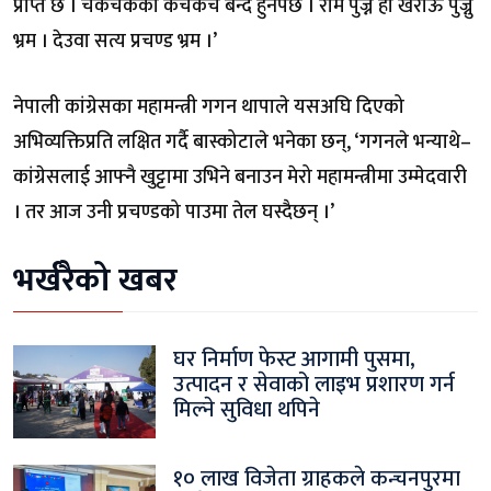
प्राप्त छ । चकचकेको कचकच बन्द हुनैपर्छ । राम पुज्ने हो खराऊ पुज्नु
भ्रम । देउवा सत्य प्रचण्ड भ्रम ।’
नेपाली कांग्रेसका महामन्त्री गगन थापाले यसअघि दिएको
अभिव्यक्तिप्रति लक्षित गर्दै बास्कोटाले भनेका छन्, ‘गगनले भन्याथे–
कांग्रेसलाई आफ्नै खुट्टामा उभिने बनाउन मेरो महामन्त्रीमा उम्मेदवारी
। तर आज उनी प्रचण्डको पाउमा तेल घस्दैछन् ।’
भर्खरैको खबर
घर निर्माण फेस्ट आगामी पुसमा,
उत्पादन र सेवाको लाइभ प्रशारण गर्न
मिल्ने सुविधा थपिने
१० लाख विजेता ग्राहकले कन्चनपुरमा