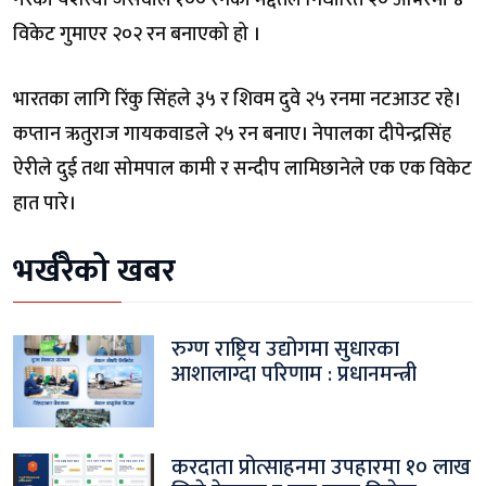
गरेका यशस्वी जैसवाल १०० रनको मद्दतले निर्धारित २० ओभरमा ४
विकेट गुमाएर २०२ रन बनाएको हो ।
भारतका लागि रिंकु सिंहले ३५ र शिवम दुवे २५ रनमा नटआउट रहे।
कप्तान ऋतुराज गायकवाडले २५ रन बनाए। नेपालका दीपेन्द्रसिंह
ऐरीले दुई तथा सोमपाल कामी र सन्दीप लामिछानेले एक एक विकेट
हात पारे।
भर्खरैको खबर
रुग्ण राष्ट्रिय उद्योगमा सुधारका
आशालाग्दा परिणाम : प्रधानमन्त्री
करदाता प्रोत्साहनमा उपहारमा १० लाख