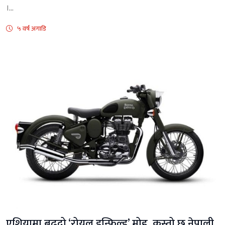
।...
५ वर्ष अगाडि
एशियामा बढ्दो ‘रोयल इन्फिल्ड’ मोह, कस्तो छ नेपाली