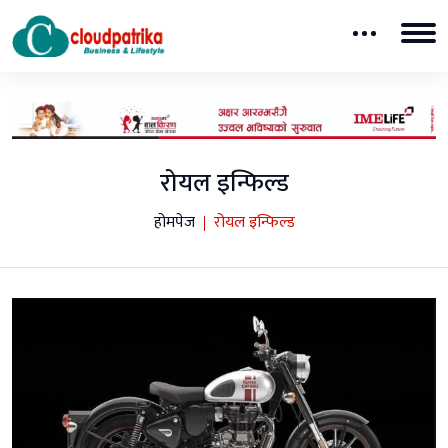
रोयल इन्फिल्ड
होमपेज
रोयल इन्फिल्ड