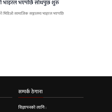
डिओ भाइरल भएपछि साेधपुछ शुरु
 हानेको भिडिओ सामाजिक सञ्जालमा भाइरल भएपछि
सम्पर्क ठेगाना
विज्ञापनको लागि :