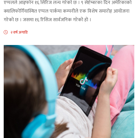
एप्पलले आइफोन १६ सिरिज लन्च गरेको छ । ९ सेप्टेम्बरका दिन अमेरिकाको
क्यालिफोर्नियास्थित एप्पल पार्कमा कम्पनीले एक विशेष समारोह आयोजना
गरेको छ । जसमा १६ रिसिज सार्वजनिक गरेको हो ।
२ वर्ष अगाडि