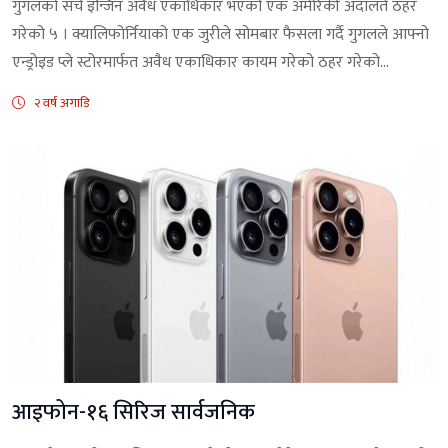
गुगलको सर्च इन्जिन अवैध एकाधिकार भएको एक अमेरिकी अदालते ठहर
गरेको ५ । क्यालिफोर्नियाको एक जुरीले सोमबार फैसला गर्दै गुगलले आफ्नो
एन्ड्रोइड प्ले स्टोरमार्फत अवैध एकाधिकार कायम गरेको ठहर गरेको...
२ वर्ष अगाडि
आइफोन-१६ सिरिज सार्वजनिक