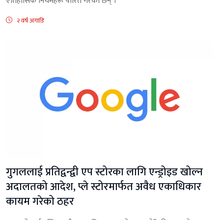
ऐतिहासिक नियमहरू पारित गरेका छन् ।
२ वर्ष अगाडि
गुगललाई प्रतिद्वन्द्वी एप स्टोरका लागि एन्ड्रोइड खोल्न
अदालतको आदेश, प्ले स्टोरमार्फत अवैध एकाधिकार
कायम गरेको ठहर