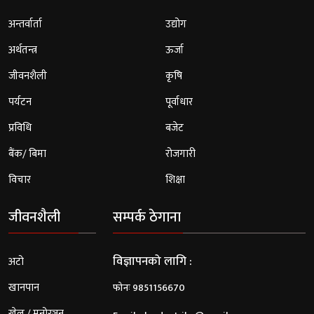
अन्तर्वार्ता
उद्योग
अर्थतन्त्र
ऊर्जा
जीवनशैली
कृषि
पर्यटन
पूर्वाधार
प्रविधि
बजेट
बैंक/ बिमा
रोजगारी
विचार
शिक्षा
जीवनशैली
सम्पर्क ठेगाना
विज्ञापनको लागि :
अटो
खानपान
फोनः 9851156670
खेल / मनोरञ्जन