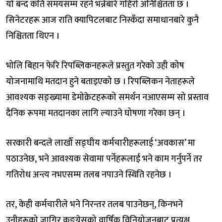
यो बन्द कति समयसम्म रहने भन्नेबारे गहिरो अनिश्चितता छ ।
सिनेटरहरू आज राति क्यापिटलबाट निस्कँदा समाधानबारे कुनै
निश्चितता थिएन ।
भोलि बिहान फेरि रिपब्लिकनहरूले प्रस्तुत गरेको उही कोष
योजनामाथि मतदान हुने बताइएको छ । रिपब्लिकन नेताहरूले
आवश्यक सङ्ख्यामा डेमोक्रेटहरूको समर्थन नआएसम्म सो प्रस्ताव
दैनिक रूपमा मतदानका लागि ल्याउने घोषणा गरेका छन् ।
सरकारी बन्दले लाखौँ सङ्घीय कर्मचारीहरूलाई ‘अवकास’ मा
पठाउनेछ, भने आवश्यक सेवामा पर्नेहरूलाई भने काम गर्नुपर्ने तर
गतिरोध अन्त्य नभएसम्म तलब नपाउने स्थिति रहनेछ ।
तर, केही कर्मचारीले भने निरन्तर तलब पाउनेछन्, किनभने
उनीहरूको जागिर कङ्ग्रेसको वार्षिक विनियोजनबाट प्रत्यक्ष