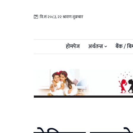
वि.सं २०८३, २२ श्रावण शुक्रबार
होमपेज
अर्थतन्त्र
बैंक / बि