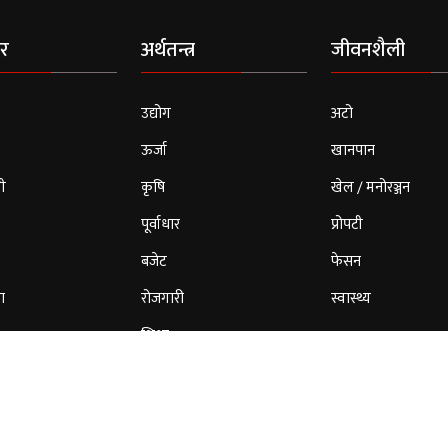
र
अर्थतन्त्र
जीवनशैली
उद्योग
अटो
ऊर्जा
खानपान
ी
कृषि
खेल / मनोरञ्जन
पूर्वाधार
प्रोपटी
बजेट
फेसन
ा
रोजगारी
स्वास्थ्य
शिक्षा