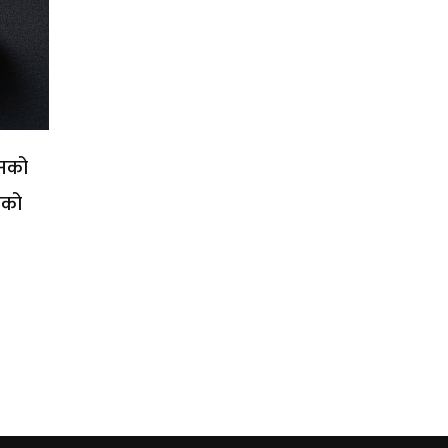
िनको
एको