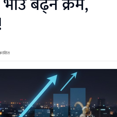
 भाउ बढ्ने क्रम,
!
रकाशित