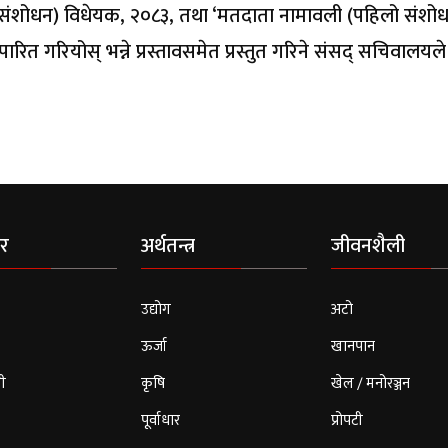
ो संशोधन) विधेयक, २०८३, तथा ‘मतदाता नामावली (पहिलो संशो
 गरियोस् भन्ने प्रस्तावसमेत प्रस्तुत गरिने संसद् सचिवालयले
र
अर्थतन्त्र
जीवनशैली
उद्योग
अटो
ऊर्जा
खानपान
ी
कृषि
खेल / मनोरञ्जन
पूर्वाधार
प्रोपटी