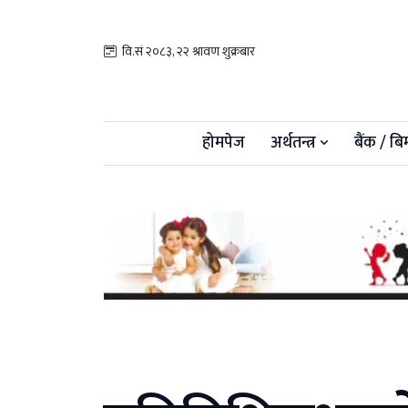
वि.सं २०८३, २२ श्रावण शुक्रबार
होमपेज
अर्थतन्त्र
बैंक / बि