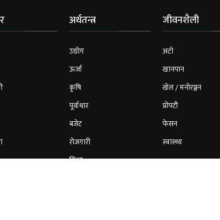
र
अर्थतन्त्र
जीवनशैली
उद्योग
अटो
ऊर्जा
खानपान
ी
कृषि
खेल / मनोरञ्जन
पूर्वाधार
प्रोपटी
बजेट
फेसन
ा
रोजगारी
स्वास्थ्य
शिक्षा