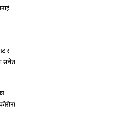
 भनाई
ाट र
रण सचेत
का
 कोरोना