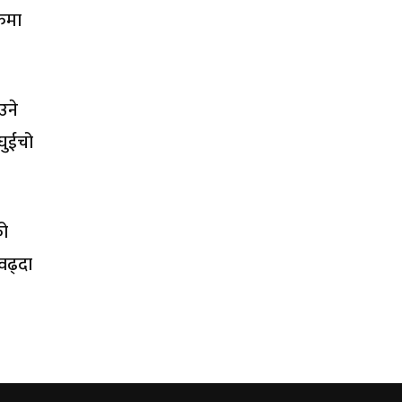
रुमा
उने
घुईचो
को
वढ्दा