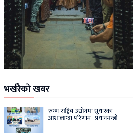
भर्खरैको खबर
रुग्ण राष्ट्रिय उद्योगमा सुधारका
आशालाग्दा परिणाम : प्रधानमन्त्री