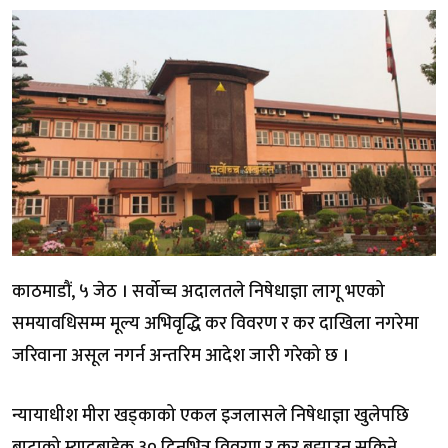
काठमाडौं, ५ जेठ । सर्वोच्च अदालतले निषेधाज्ञा लागू भएको
समयावधिसम्म मूल्य अभिवृद्धि कर विवरण र कर दाखिला नगरेमा
जरिवाना असूल नगर्न अन्तरिम आदेश जारी गरेको छ ।
न्यायाधीश मीरा खड्काको एकल इजलासले निषेधाज्ञा खुलेपछि
बाटाको म्यादबाहेक ३० दिनभित्र विवरण र कर बुझाउन सकिने