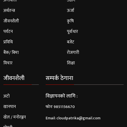
अन्तर्वार्ता
उद्योग
अर्थतन्त्र
ऊर्जा
जीवनशैली
कृषि
पर्यटन
पूर्वाधार
प्रविधि
बजेट
बैंक/ बिमा
रोजगारी
विचार
शिक्षा
जीवनशैली
सम्पर्क ठेगाना
विज्ञापनको लागि :
अटो
खानपान
फोनः 9851156670
खेल / मनोरञ्जन
Email:
cloudpatrika@gmail.com