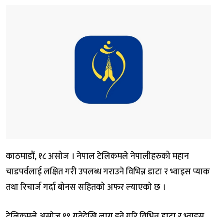
काठमाडौं, १८ असोज । नेपाल टेलिकमले नेपालीहरुको महान
चाडपर्वलाई लक्षित गरी उपलब्ध गराउने विभिन्न डाटा र भ्वाइस प्याक
तथा रिचार्ज गर्दा बोनस सहितको अफर ल्याएको छ ।
टेलिकमले असोज १९ गतेदेखि लागु हुने गरि विभिन्न डाटा र भ्वाइस