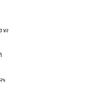
दा ४२
ो
 २५