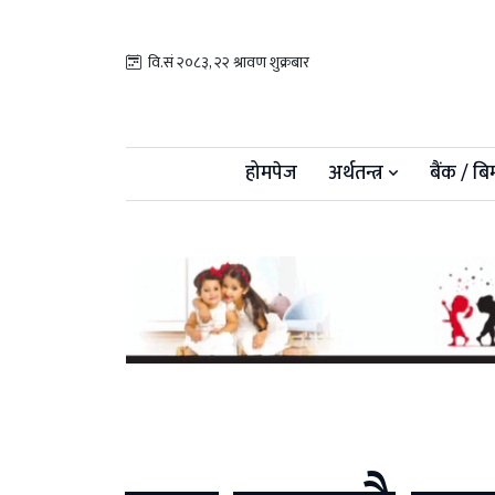
वि.सं २०८३, २२ श्रावण शुक्रबार
होमपेज
अर्थतन्त्र
बैंक / बि