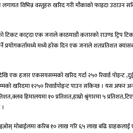
्युम लगायत विभिन्न वस्तुहरु खरिद गरी मौकाको फाइदा उठाउन स
यको टिकट काट्दा एक जनाले काठमाडौ कतारको राउण्ड ट्रिप टि
तिर्ने प्रयोगकर्तामध्ये मध्ये हरेक दिन एक जनाले शतप्रतिशत क्यास
देखि एक हजार एकसयसम्मको खरिद गर्दा २५० रिवार्ड पोइन्ट ,द
्मको खरिदमा १२५० रिवार्डपोइन्ट पाउन सकिन्छ । यस अफर अ
्रतिशत,क्लव हिमालयमा १० प्रतिशत,हाम्रो श्रृंगारमा ५ प्रतिशत,टि
 ।
आइओस् मोबाईलमा करिब १० लाख गरि ६५ लाख बढि ग्राहकलाई ए