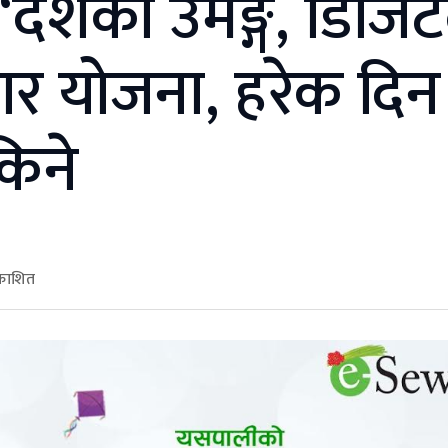
 ‘दशैँको उमङ्ग, डिजि
हार योजना, हरेक दिन
किने
रकाशित