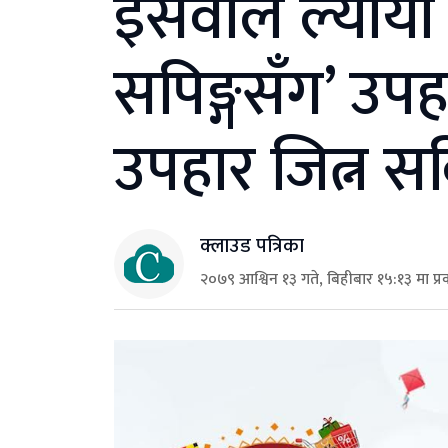
इसेवाले ल्यायो
सपिङ्गसँग’ उप
उपहार जित्न स
क्लाउड पत्रिका
२०७९ आश्विन १३ गते, बिहीबार १५:१३ मा प्