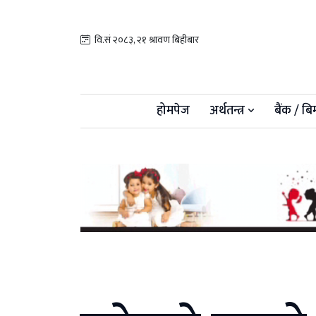
वि.सं २०८३, २१ श्रावण बिहीबार
होमपेज
अर्थतन्त्र
बैंक / बि