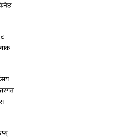
किनेछ
कट
ब्याक
ुईसय
न्तरगत
एस
प्स्