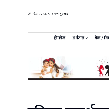
वि.सं २०८३, २२ श्रावण शुक्रबार
होमपेज
अर्थतन्त्र
बैंक / बि