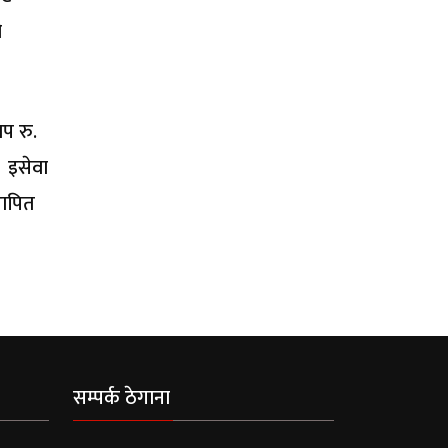
ो
थप रु.
 इसेवा
थापित
सम्पर्क ठेगाना