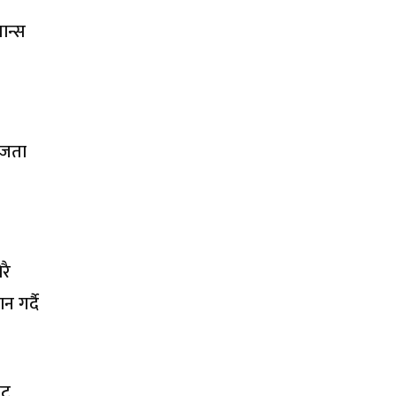
यान्स
हजता
रै
न गर्दै
ाट