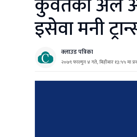
कुवेतको अल अन
इसेवा मनी ट्रा
क्लाउड पत्रिका
२०७९ फाल्गुन ४ गते, बिहीबार १३:५५ मा प्