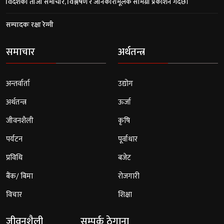
विदेशका ताजा समाचार, विश्लेषण र जानकारीमूलक सामग्री प्रकाशन गर्दछ।
सम्पादकः रक्षा रेग्मी
समाचार
अर्थतन्त्र
अन्तर्वार्ता
उद्योग
अर्थतन्त्र
ऊर्जा
जीवनशैली
कृषि
पर्यटन
पूर्वाधार
प्रविधि
बजेट
बैंक/ बिमा
रोजगारी
विचार
शिक्षा
जीवनशैली
सम्पर्क ठेगाना