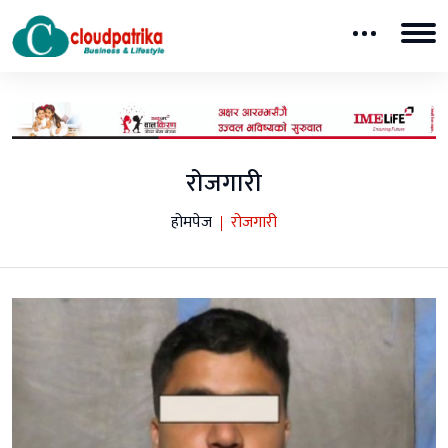
रोजगारी
होमपेज
रोजगारी