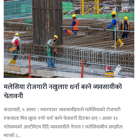
मलेसिया रोजगारी नखुलाए धर्ना बस्ने व्यवसायीको
चेतावनी
काठमाडौं, ५ असार । म्यानपावर व्यवसायीहरुले मलेसियाको रोजगारी
एकसाता भित्र खुला नगरे धर्ना बस्ने चेतावनी दिएका छन् । असार १२
गतेसम्मको अल्टीमेटम दिँदै व्यवसायीले नेपाल र मलेसियाबीच सम्झौता
भएको ८...