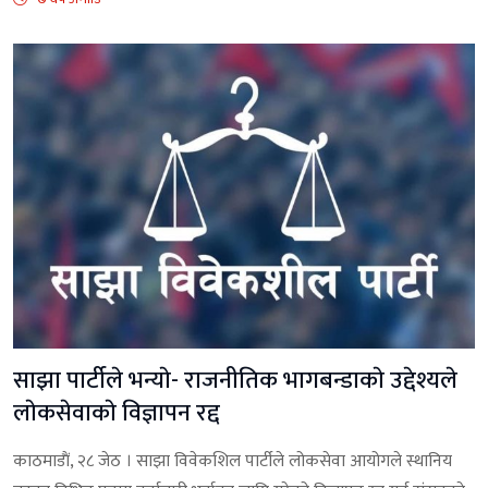
साझा पार्टीले भन्याे- राजनीतिक भागबन्डाकाे उद्देश्यले
लाेकसेवाकाे विज्ञापन रद्द
काठमाडाैं, २८ जेठ । साझा विवेकशिल पार्टीले लोकसेवा आयोगले स्थानिय