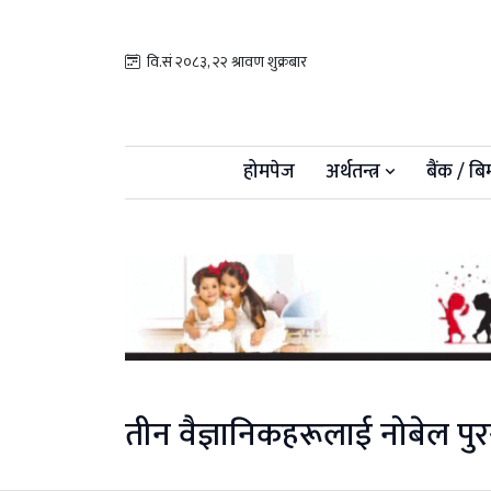
वि.सं २०८३, २२ श्रावण शुक्रबार
होमपेज
अर्थतन्त्र
बैंक / बि
तीन वैज्ञानिकहरूलाई नोबेल पुर