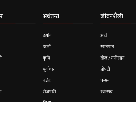
र
अर्थतन्त्र
जीवनशैली
उद्योग
अटो
ऊर्जा
खानपान
ी
कृषि
खेल / मनोरञ्जन
पूर्वाधार
प्रोपटी
बजेट
फेसन
ा
रोजगारी
स्वास्थ्य
शिक्षा