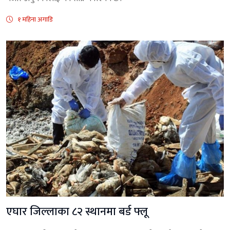
१ महिना अगाडि
एघार जिल्लाका ८२ स्थानमा बर्ड फ्लू