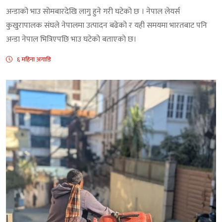
अन्डाको भाउ सोमबारदेखि लागु हुने गरी घटेको छ । नेपाल लेयर्स
कुखुरापालक संघले नेपालमा उत्पादन बढेको र यही समयमा भारतबाट पनि
अन्डा नेपाल भित्रिएपछि भाउ घटेको बताएकाे छ।
६ महिना अगाडि