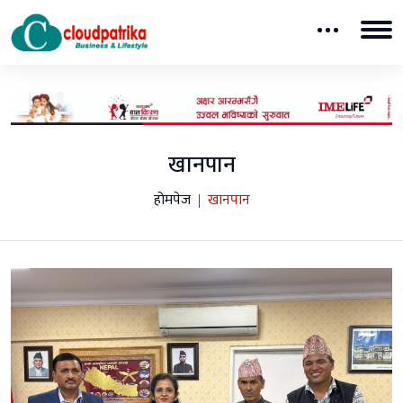
खानपान
होमपेज
खानपान