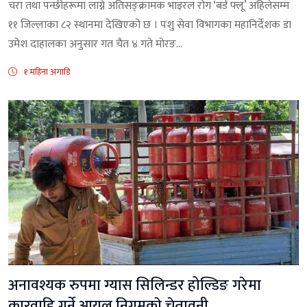
चरा तथा पन्छीहरूमा लाग्ने अतिसङ्क्रामक भाइरल रोग ‘बर्ड फ्लू’ अहिलेसम्म
११ जिल्लाका ८२ स्थानमा देखिएको छ । पशु सेवा विभागका महानिर्देशक डा
उमेश दाहालका अनुसार गत चैत ४ गते मोरङ...
१ महिना अगाडि
अनावश्यक रुपमा ग्यास सिलिन्डर होल्डिङ गरेमा
कारवाहि गर्ने आयल निगमकाे चेतावनी