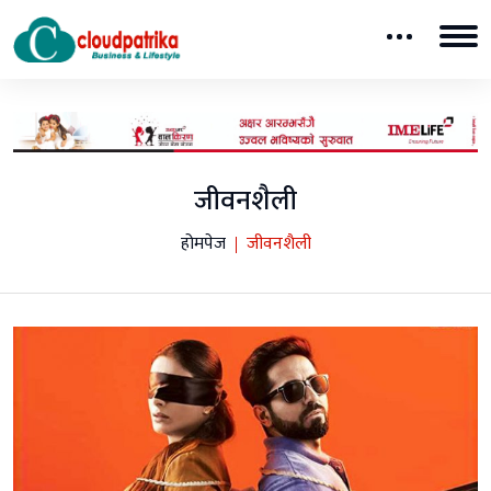
जीवनशैली
होमपेज
जीवनशैली