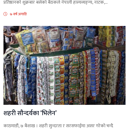
प्रतिष्ठानको शुक्रबार बसेको बैठकले नेपाली हास्यव्यङ्ग्य, नाटक,...
७ वर्ष अगाडि
शहरी सौन्दर्यका ‘भिलेन’
काठमाडौं, ७ बैशाख । शहरी सुन्दरता र सरसफाईमा असर गरेको भन्दै