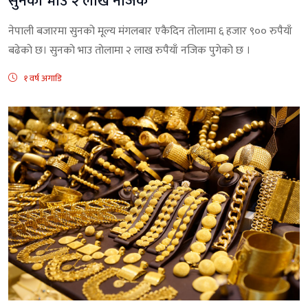
सुनकाे भाउ २ लाख नजिक
नेपाली बजारमा सुनको मूल्य मंगलबार एकैदिन तोलामा ६ हजार ९०० रुपैयाँ
बढेकाे छ। सुनकाे भाउ ताेलामा २ लाख रुपैयाँ नजिक पुगेको छ ।
१ वर्ष अगाडि