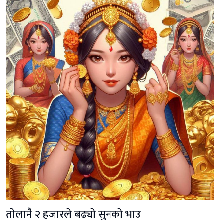
ताेलामै २ हजारले बढ्याे सुनकाे भाउ