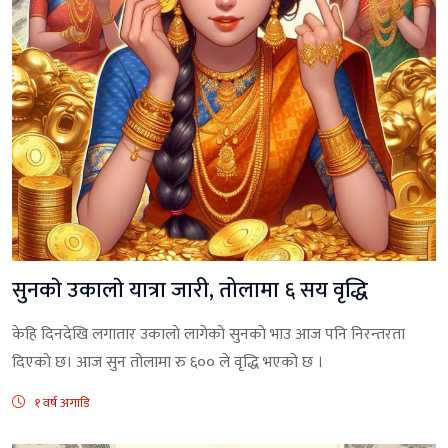
सुनकाे उकालाे यात्रा जारी, तोलामा ६ सय वृद्धि
केहि दिनदेखि लगातार उकालाे लागेकाे सुनकाे भाउ आज पनि निरन्तरता
दिएकाे छ। आज सुन तोलामा रु ६०० ले वृद्धि भएको छ ।
१ वर्ष अगाडि